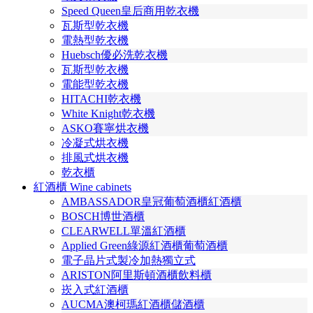
Speed Queen皇后商用乾衣機
瓦斯型乾衣機
電熱型乾衣機
Huebsch優必洗乾衣機
瓦斯型乾衣機
電能型乾衣機
HITACHI乾衣機
White Knight乾衣機
ASKO賽寧烘衣機
冷凝式烘衣機
排風式烘衣機
乾衣櫃
紅酒櫃 Wine cabinets
AMBASSADOR皇冠葡萄酒櫃紅酒櫃
BOSCH博世酒櫃
CLEARWELL單溫紅酒櫃
Applied Green綠源紅酒櫃葡萄酒櫃
電子晶片式製冷加熱獨立式
ARISTON阿里斯頓酒櫃飲料櫃
崁入式紅酒櫃
AUCMA澳柯瑪紅酒櫃儲酒櫃