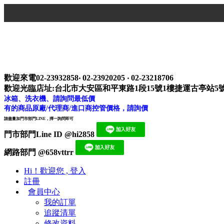
歡迎來電02-23932858‧ 02-23920205 ‧ 02-23218706
歡迎光臨店址:台北市大安區和平東路1段15號1樓捷運古亭站5
冰箱、洗衣機、請詢問最低價
有的商品原廠/代理商/進口商控管價格，請詢價
請盡量加門市部門LINE，擇一詢問即可
門市部門Line ID @hi2858
網路部門 @658vttrr
Hi！歡迎您 , 登入
註冊
會員中心
我的訂單
追蹤清單
修改資料