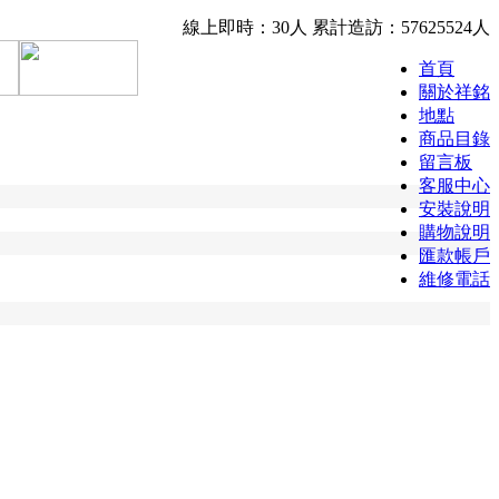
線上即時：30人
累計造訪：57625524人
首頁
關於祥銘
地點
商品目錄
留言板
客服中心
安裝說明
購物說明
匯款帳戶
維修電話