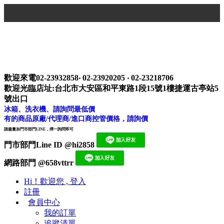
歡迎來電02-23932858‧ 02-23920205 ‧ 02-23218706
歡迎光臨店址:台北市大安區和平東路1段15號1樓捷運古亭站5
號出口
冰箱、洗衣機、請詢問最低價
有的商品原廠/代理商/進口商控管價格，請詢價
請盡量加門市部門LINE，擇一詢問即可
門市部門Line ID @hi2858
網路部門 @658vttrr
Hi！歡迎您 , 登入
註冊
會員中心
我的訂單
追蹤清單