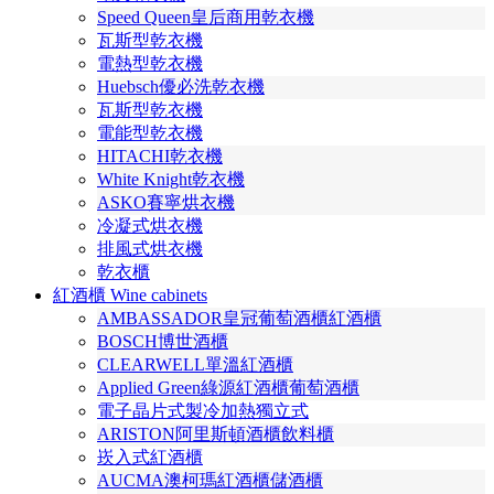
Speed Queen皇后商用乾衣機
瓦斯型乾衣機
電熱型乾衣機
Huebsch優必洗乾衣機
瓦斯型乾衣機
電能型乾衣機
HITACHI乾衣機
White Knight乾衣機
ASKO賽寧烘衣機
冷凝式烘衣機
排風式烘衣機
乾衣櫃
紅酒櫃 Wine cabinets
AMBASSADOR皇冠葡萄酒櫃紅酒櫃
BOSCH博世酒櫃
CLEARWELL單溫紅酒櫃
Applied Green綠源紅酒櫃葡萄酒櫃
電子晶片式製冷加熱獨立式
ARISTON阿里斯頓酒櫃飲料櫃
崁入式紅酒櫃
AUCMA澳柯瑪紅酒櫃儲酒櫃