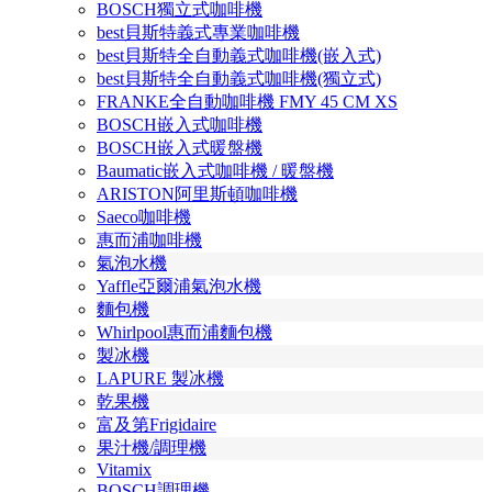
BOSCH獨立式咖啡機
best貝斯特義式專業咖啡機
best貝斯特全自動義式咖啡機(嵌入式)
best貝斯特全自動義式咖啡機(獨立式)
FRANKE全自動咖啡機 FMY 45 CM XS
BOSCH嵌入式咖啡機
BOSCH嵌入式暖盤機
Baumatic嵌入式咖啡機 / 暖盤機
ARISTON阿里斯頓咖啡機
Saeco咖啡機
惠而浦咖啡機
氣泡水機
Yaffle亞爾浦氣泡水機
麵包機
Whirlpool惠而浦麵包機
製冰機
LAPURE 製冰機
乾果機
富及第Frigidaire
果汁機/調理機
Vitamix
BOSCH調理機