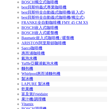
BOSCH獨立式咖啡機
best貝斯特義式專業咖啡機
best貝斯特全自動義式咖啡機(嵌入式)
best貝斯特全自動義式咖啡機(獨立式)
FRANKE全自動咖啡機 FMY 45 CM XS
BOSCH嵌入式咖啡機
BOSCH嵌入式暖盤機
Baumatic嵌入式咖啡機 / 暖盤機
ARISTON阿里斯頓咖啡機
Saeco咖啡機
惠而浦咖啡機
氣泡水機
Yaffle亞爾浦氣泡水機
麵包機
Whirlpool惠而浦麵包機
製冰機
LAPURE 製冰機
乾果機
富及第Frigidaire
果汁機/調理機
Vitamix
BOSCH調理機