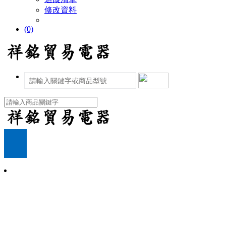
修改資料
(0)