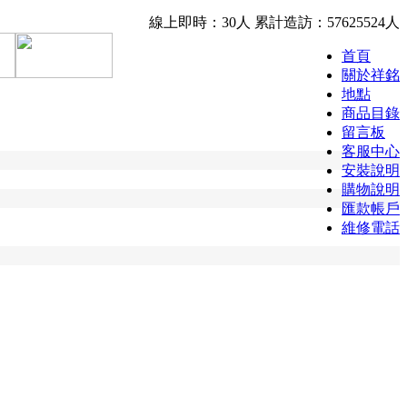
線上即時：30人
累計造訪：57625524人
首頁
關於祥銘
地點
商品目錄
留言板
客服中心
安裝說明
購物說明
匯款帳戶
維修電話