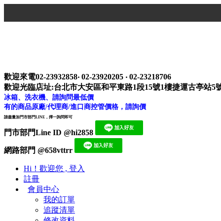
歡迎來電02-23932858‧ 02-23920205 ‧ 02-23218706
歡迎光臨店址:台北市大安區和平東路1段15號1樓捷運古亭站5
冰箱、洗衣機、請詢問最低價
有的商品原廠/代理商/進口商控管價格，請詢價
請盡量加門市部門LINE，擇一詢問即可
門市部門Line ID @hi2858
網路部門 @658vttrr
Hi！歡迎您 , 登入
註冊
會員中心
我的訂單
追蹤清單
修改資料