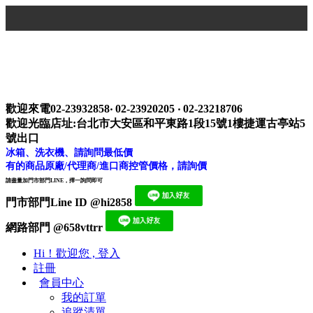
歡迎來電02-23932858‧ 02-23920205 ‧ 02-23218706
歡迎光臨店址:台北市大安區和平東路1段15號1樓捷運古亭站5
號出口
冰箱、洗衣機、請詢問最低價
有的商品原廠/代理商/進口商控管價格，請詢價
請盡量加門市部門LINE，擇一詢問即可
門市部門Line ID @hi2858
網路部門 @658vttrr
Hi！歡迎您 , 登入
註冊
會員中心
我的訂單
追蹤清單