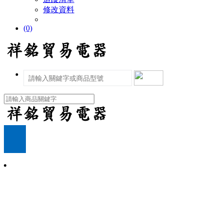
修改資料
(0)